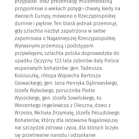
przypadki” oraz prezentację multimedialną
przypomniał o wiekach potęgi i chwały, kiedy na
dworach Europy, mówiono o Rzeczypospolitej
dumnie i pięknie. Ten blask jednak przeminął,
gdy szlachta nazbyt zapatrzona w siebie
zapomniała o Najjaśniejszej Rzeczypospolitej.
Wyrwanymi przemocą i podstępem
przywilejami, szlachta polska doprowadziła do
upadku Ojczyzny. 123 lata zaborów dały Polsce
wspaniałych bohaterów: gen. Tadeusza
Kościuszkę, chłopa Wojciecha Bartosza
Głowackiego, gen. Jana Henryka Dąbrowskiego,
Józefa Wybickiego, porucznika Piotra
Wysockiego, gen. Józefa Sowińskiego, ks.
Wincentego Ingielewicza z Oleszna, dzieci z
Wrześni, Michała Drzymałę, Józefa Piłsudskiego.
Bohaterów, którzy dla ratowania Najjaśniejszej
nie szczędzili zdrowia i życia, dla których liczyło
się przetrwanie narodu i odzyskanie