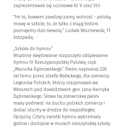
zaprezentowali się uczniowie kl. V oraz VIII.
"Im to, bowiem zawdzięczamy, wolność - polską
mowę w szkole, to, że tylko z ksiąg historii
poznajemy dziś niewolę.” Ludwik Wiszniewski, 11
listopada,
,,Szkoła do hymnu”
Wspólne świętowanie rozpoczęło odśpiewanie
hymnu III Rzeczypospolitej Polskiej, czyli
,,Mazurka Dąbrowskiego”. Pieśni napisanej 228
lat temu przez Józefa Wybickiego, dla żołnierzy
Legionów Polskich, którzy stacjonowali we
Włoszech pod dowództwem gen. Jana Henryka
Dąbrowskiego. Słowa tej żołnierskiej pieśni
miały podnieść na duchu polskich żołnierzy i
dodać otuchy w drodze do niepodległej
Ojczyzny. Cztery zwrotki hymnu wybrzmiały
godnie i dostojnie w murach oleszyńskiej szkoły.