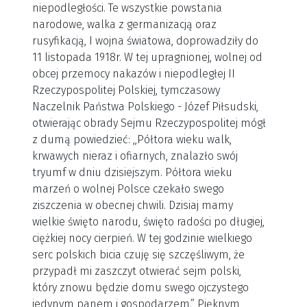
niepodległości. Te wszystkie powstania
narodowe, walka z germanizacją oraz
rusyfikacją, I wojna światowa, doprowadziły do
11 listopada 1918r. W tej upragnionej, wolnej od
obcej przemocy nakazów i niepodległej II
Rzeczypospolitej Polskiej, tymczasowy
Naczelnik Państwa Polskiego - Józef Piłsudski,
otwierając obrady Sejmu Rzeczypospolitej mógł
z dumą powiedzieć: ,,Półtora wieku walk,
krwawych nieraz i ofiarnych, znalazło swój
tryumf w dniu dzisiejszym. Półtora wieku
marzeń o wolnej Polsce czekało swego
ziszczenia w obecnej chwili. Dzisiaj mamy
wielkie święto narodu, święto radości po długiej,
ciężkiej nocy cierpień. W tej godzinie wielkiego
serc polskich bicia czuję się szczęśliwym, że
przypadł mi zaszczyt otwierać sejm polski,
który znowu będzie domu swego ojczystego
jedynym panem i gospodarzem.” Pięknym