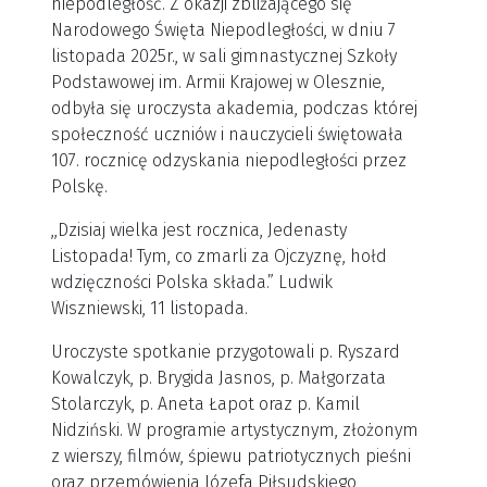
niepodległość. Z okazji zbliżającego się
Narodowego Święta Niepodległości, w dniu 7
listopada 2025r., w sali gimnastycznej Szkoły
Podstawowej im. Armii Krajowej w Olesznie,
odbyła się uroczysta akademia, podczas której
społeczność uczniów i nauczycieli świętowała
107. rocznicę odzyskania niepodległości przez
Polskę.
,,Dzisiaj wielka jest rocznica, Jedenasty
Listopada! Tym, co zmarli za Ojczyznę, hołd
wdzięczności Polska składa.” Ludwik
Wiszniewski, 11 listopada.
Uroczyste spotkanie przygotowali p. Ryszard
Kowalczyk, p. Brygida Jasnos, p. Małgorzata
Stolarczyk, p. Aneta Łapot oraz p. Kamil
Nidziński. W programie artystycznym, złożonym
z wierszy, filmów, śpiewu patriotycznych pieśni
oraz przemówienia Józefa Piłsudskiego,