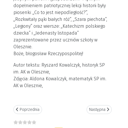
dopełnieniem patriotycznej lekcji historii były
piosenki: ,,Co to jest niepodległość?”,
,,Rozkwitały pąki białych róż”, ,,Szara piechota”,
,,Legiony” oraz wiersze: ,,Katechizm polskiego
dziecka” i ,,Jedenasty listopada”
zaprezentowane przez uczniów szkoły w
Olesznie.
Boże, błogosław Rzeczypospolitej!
Autor tekstu: Ryszard Kowalczyk, historyk SP
im. AK w Olesznie,
Zdjęcia: Aldona Kowalczyk, matematyk SP im.
AK w Olesznie,
Poprzednia strona: Jasełka w szkole
Następna strona: 81. r
Poprzednia
Następna