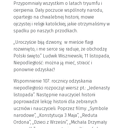
Przypomniały wszystkim o latach tryumfu i
cierpienia. Dały poczucie wspólnoty narodu,
opartego na chwalebnej historii, mowie
ojczystej i religii katolickiej, jakie otrzymaliśmy w
spadku po naszych przodkach.
,,Uroczyście biją dzwony, w mieście flagi
rozwinięto, i me serce się raduje, że obchodzę
Polski święto.” Ludwik Wiszniewski, 11 listopada,
Niepodległość: można ją mieć, stracić i
ponownie odzyskać!
Wspomnienie 107. rocznicy odzyskania
niepodległości rozpoczął wiersz pt.: ,,Jedenasty
listopada”. Następnie nauczyciel historii
poprowadził lekcję historii dla zebranych
uczniów i nauczycieli. Poprzez filmy: ,,Symbole
narodowe”, ,,Konstytucja 3 Maja”, ,,Reduta
Ordona”, ,,Dzieci z Wrześni”, ,,Michała Drzymały